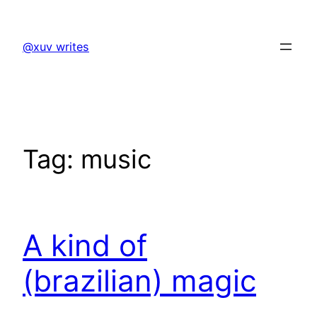
Skip
to
@xuv writes
content
Tag:
music
A kind of
(brazilian) magic