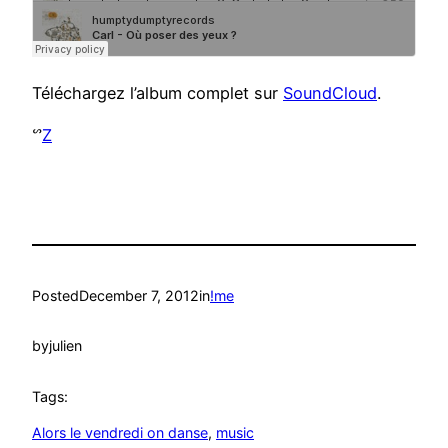
Téléchargez l’album complet sur
SoundCloud
.
ᔥ
Z
Posted
December 7, 2012
in
!me
by
julien
Tags:
Alors le vendredi on danse
, 
music