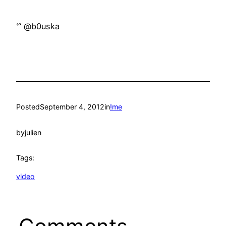
ᔥ @b0uska
Posted
September 4, 2012
in
!me
by
julien
Tags:
video