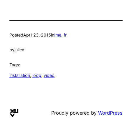
Posted
April 23, 2015
in
!me
, 
fr
by
julien
Tags:
installation
, 
loop
, 
video
Proudly powered by
WordPress