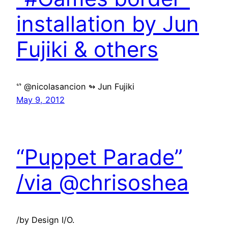
installation by Jun
Fujiki & others
ᔥ @nicolasancion ↬ Jun Fujiki
May 9, 2012
“Puppet Parade”
/via @chrisoshea
/by Design I/O.