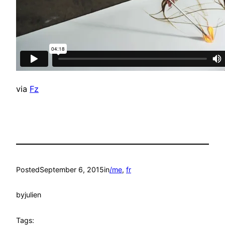
via
Fz
Posted
September 6, 2015
in
/me
, 
fr
by
julien
Tags: