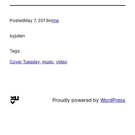
Posted
May 7, 2013
in
!me
by
julien
Tags:
Cover Tuesday
, 
music
, 
video
Proudly powered by
WordPress