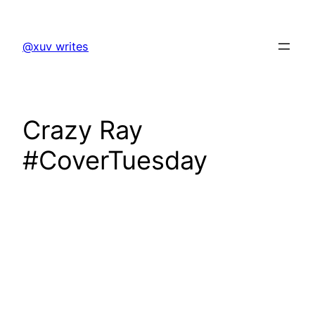
Skip
to
@xuv writes
content
Crazy Ray
#CoverTuesday