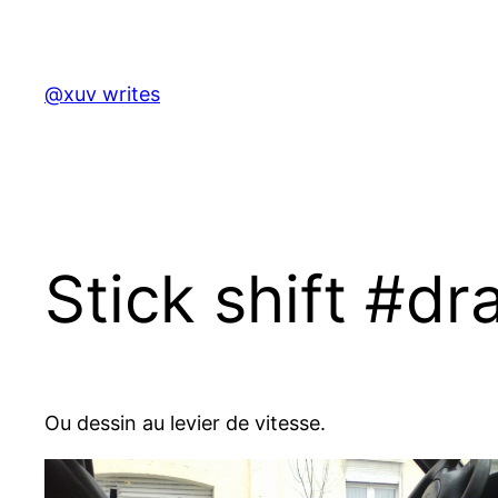
Skip
to
content
@xuv writes
Stick shift #d
Ou dessin au levier de vitesse.