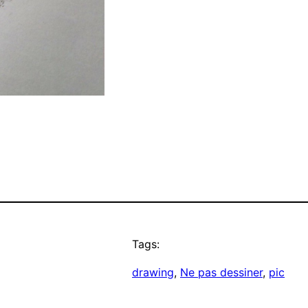
Tags:
drawing
, 
Ne pas dessiner
, 
pic