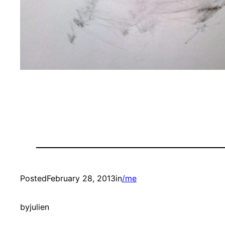
Posted
February 28, 2013
in
/me
by
julien