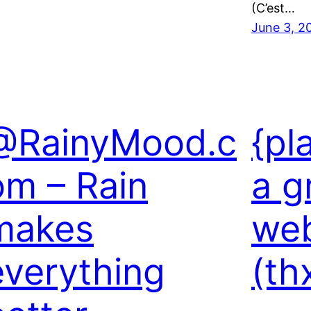
(C’est…
June 3, 2
@RainyMood.c
{pl
om – Rain
a g
makes
web
everything
(th