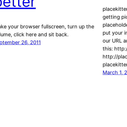
better
placekitte
getting pi
placeholde
ke your browser fullscreen, turn up the
put your i
lume, click here and sit back.
our URL an
ptember 26, 2011
this: http
http://pl
placekit
March 1, 