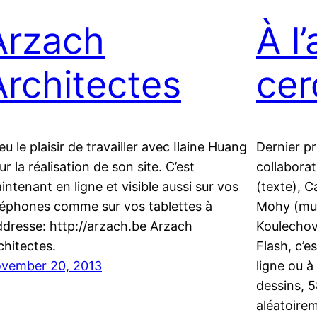
Arzach
À l
Architectes
cer
 eu le plaisir de travailler avec Ilaine Huang
Dernier p
ur la réalisation de son site. C’est
collabora
intenant en ligne et visible aussi sur vos
(texte), C
léphones comme sur vos tablettes à
Mohy (mus
addresse: http://arzach.be Arzach
Koulechov
chitectes.
Flash, c’e
vember 20, 2013
ligne ou à
dessins, 
aléatoire