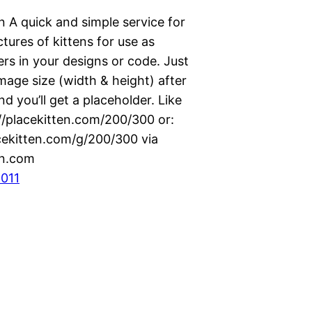
n A quick and simple service for
ctures of kittens for use as
rs in your designs or code. Just
mage size (width & height) after
d you’ll get a placeholder. Like
://placekitten.com/200/300 or:
acekitten.com/g/200/300 via
ten.com
2011