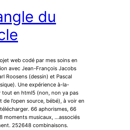
’angle du
cle
rojet web codé par mes soins en
tion avec Jean-François Jacobs
arl Roosens (dessin) et Pascal
ique). Une expérience à-la-
 tout en html5 (non, non ya pas
st de l’open source, bébé), à voir en
 télécharger. 66 aphorismes, 66
58 moments musicaux, …associés
ment. 252648 combinaisons.