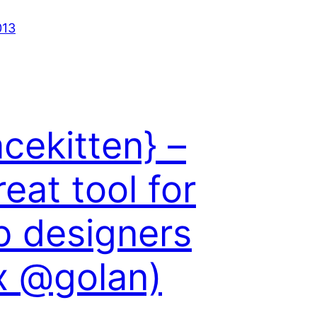
013
acekitten} –
reat tool for
 designers
x @golan)