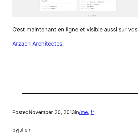
C’est maintenant en ligne et visible aussi sur v
Arzach Architectes
.
Posted
November 20, 2013
in
/me
, 
fr
by
julien