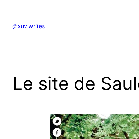
Skip
to
content
@xuv writes
Le site de Sau