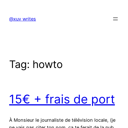
Skip
to
@xuv writes
content
Tag:
howto
15€ + frais de port
À Monsieur le journaliste de télévision locale, (je
ne vais pas citer ton nom, ça te ferait de la pub,