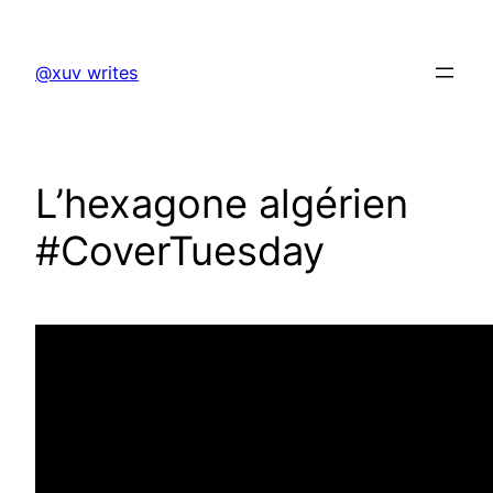
Skip
to
@xuv writes
content
L’hexagone algérien
#CoverTuesday