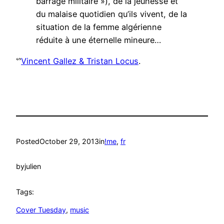
barrage militaire »), de la jeunesse et
du malaise quotidien qu’ils vivent, de la
situation de la femme algérienne
réduite à une éternelle mineure…
ᔥ
Vincent Gallez & Tristan Locus
.
Posted
October 29, 2013
in
!me
, 
fr
by
julien
Tags:
Cover Tuesday
, 
music