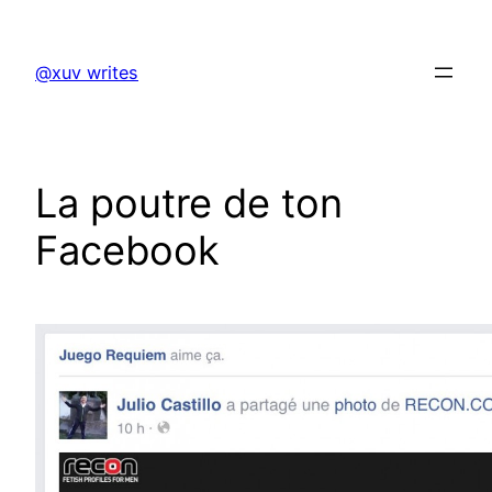
Skip
to
@xuv writes
content
La poutre de ton
Facebook