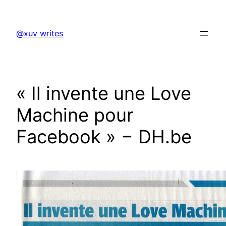
Skip
to
@xuv writes
content
« Il invente une Love
Machine pour
Facebook » − DH.be