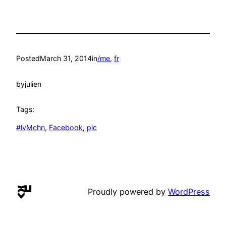
Posted
March 31, 2014
in
/me
, 
fr
by
julien
Tags:
#lvMchn
, 
Facebook
, 
pic
Proudly powered by
WordPress