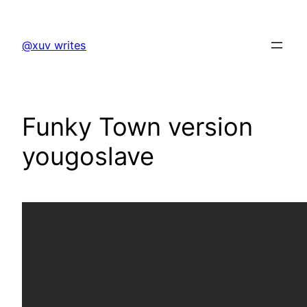
Skip
to
@xuv writes
content
Funky Town version
yougoslave