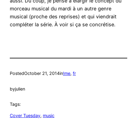
aussi. Du coup, je pense à élargir le concept du
morceau musical du mardi à un autre genre
musical (proche des reprises) et qui viendrait
compléter la série. À voir si ça se concrétise.
Posted
October 21, 2014
in
!me
, 
fr
by
julien
Tags:
Cover Tuesday
, 
music