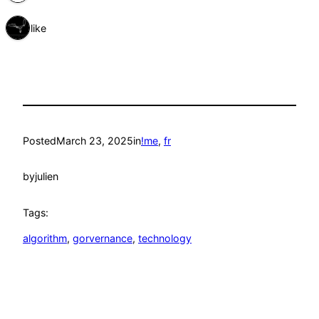
1 like
Posted
March 23, 2025
in
!me
, 
fr
by
julien
Tags:
algorithm
, 
gorvernance
, 
technology