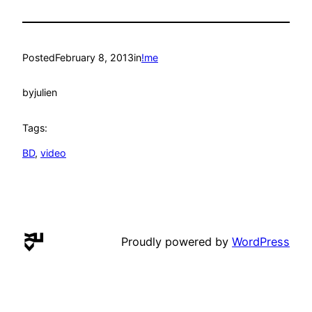
Posted
February 8, 2013
in
!me
by
julien
Tags:
BD
, 
video
Proudly powered by
WordPress