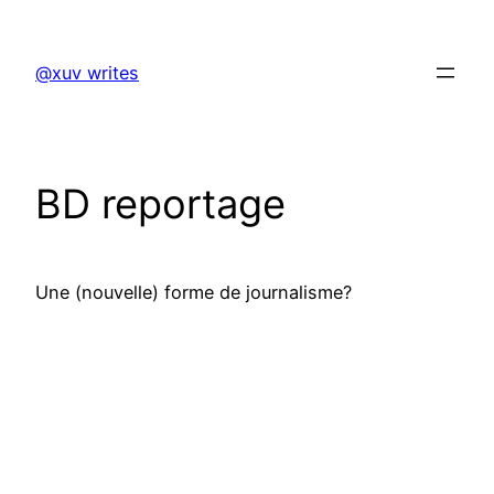
Skip
to
@xuv writes
content
BD reportage
Une (nouvelle) forme de journalisme?