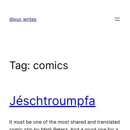
Skip
to
@xuv writes
content
Tag:
comics
Jéschtroumpfa
It must be one of the most shared and translated
comic stip by Mark Retera. And a good one for a