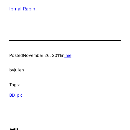
Ibn al Rabin
.
Posted
November 26, 2011
in
!me
by
julien
Tags:
BD
, 
pic