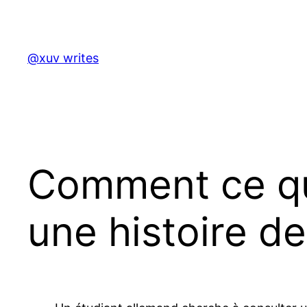
Skip
to
content
@xuv writes
Comment ce qui
une histoire de