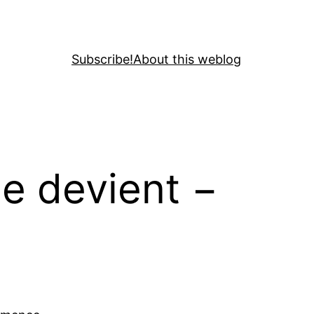
Subscribe!
About this weblog
le devient −