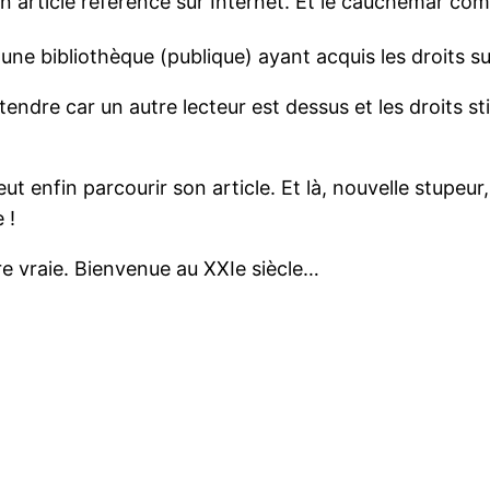
un article référencé sur Internet. Et le cauchemar 
 une bibliothèque (publique) ayant acquis les droits sur
ttendre car un autre lecteur est dessus et les droits stip
peut enfin parcourir son article. Et là, nouvelle stupeu
 !
re vraie. Bienvenue au XXIe siècle…