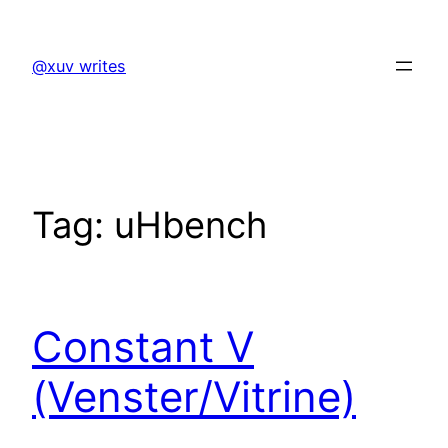
Skip
to
@xuv writes
content
Tag:
uHbench
Constant V
(Venster/Vitrine)