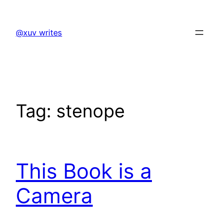
Skip
to
@xuv writes
content
Tag:
stenope
This Book is a
Camera