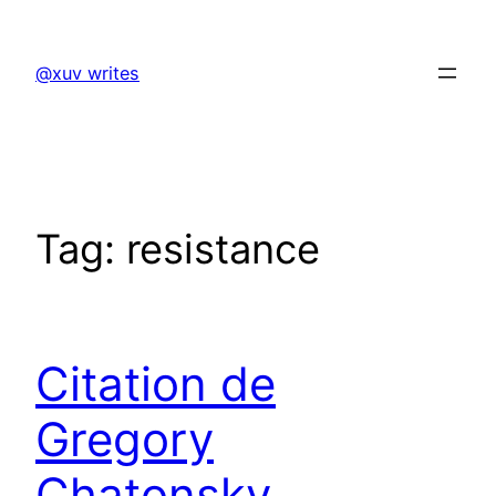
Skip
to
@xuv writes
content
Tag:
resistance
Citation de
Gregory
Chatonsky