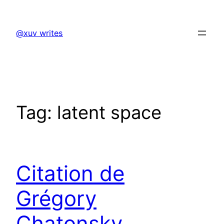
Skip
to
@xuv writes
content
Tag:
latent space
Citation de
Grégory
Chatonsky