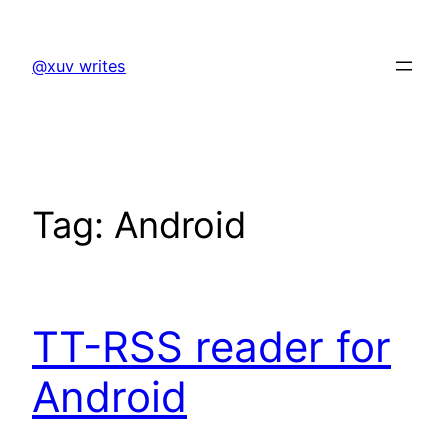
Skip
to
@xuv writes
content
Tag:
Android
TT-RSS reader for
Android